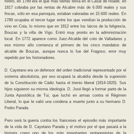
forero, en 1789 era el que más tierras tenía en el Casal de Roade; en
1817 cobraba por las rentas de Alcabre más de 6.000 reales y sus
fincas, sólo en esa parroquia, estaban valoradas en 15.600 reales. En
1789 ocupaba el tercer lugar entre los que vendían la producción de
vino en Coia, lo mismo que en 1812 entre los laicos de la feligresía,
Bouzas y la villa de Vigo. Entró muy pronto en la administración
local. En 1772 aparece como Juez-Alcalde del coto de Valladares y
ese mismo año comienza el primero de los cinco mandatos de
alcalde de Bouzas, aunque nunca lo fue del Fragoso, error muy
repetido por los historiadores.
D. Cayetano era un defensor del orden tradicional representado por el
sistema absolutista, por eso ocupará la alcaldía desde la supresión
de la Constitución de Cádiz hasta el trienio liberal (1814-1820). Sus
hijos siguieron su misma ideología. D. José llegó a formar parte de la
Junta Apostólica de Tui, que luchó en armas contra el Régimen
Liberal, lo que le valió una condena a muerte junto a su hermano D.
Pedro Parada.
Pero será la guerra contra los franceses el episodio más importante
de la vida de D. Cayetano Parada y el motivo por el que pasará a la
historia como uno de los más importantes protagonistas de la