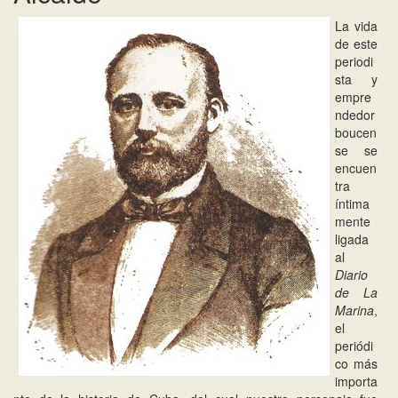
t
i
La vida
o
de este
n
periodi
sta y
empre
ndedor
boucen
se se
encuen
tra
íntima
mente
ligada
al
Diario
de La
Marina
,
el
periódi
co más
importa