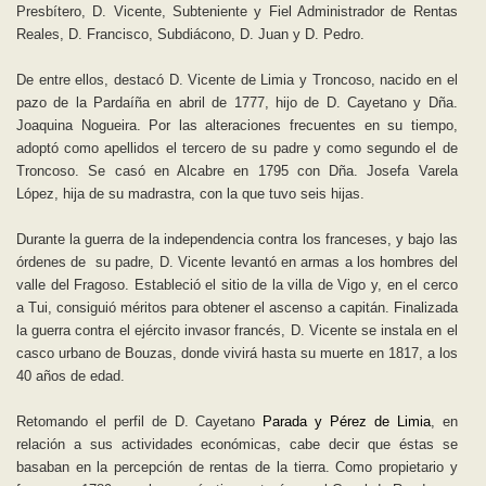
Presbítero, D. Vicente, Subteniente y Fiel Administrador de Rentas
Reales, D. Francisco, Subdiácono, D. Juan y D. Pedro.
De entre ellos, destacó D. Vicente de Limia y Troncoso, nacido en el
pazo de la Pardaíña en abril de 1777, hijo de D. Cayetano y Dña.
Joaquina Nogueira. Por las alteraciones frecuentes en su tiempo,
adoptó como apellidos el tercero de su padre y como segundo el de
Troncoso. Se casó en Alcabre en 1795 con Dña. Josefa Varela
López, hija de su madrastra, con la que tuvo seis hijas.
Durante la guerra de la independencia contra los franceses, y bajo las
órdenes de
su padre, D. Vicente levantó en armas a los hombres del
valle del Fragoso. Estableció el sitio de la villa de Vigo y, en el cerco
a Tui, consiguió méritos para obtener el ascenso a capitán. Finalizada
la guerra contra el ejército invasor francés, D. Vicente se instala en el
casco urbano de Bouzas, donde vivirá hasta su muerte en 1817, a los
40 años de edad.
Retomando el perfil de D. Cayetano
Parada y Pérez de Limia
, en
relación a sus actividades económicas, cabe decir que éstas se
basaban en la percepción de rentas de la tierra. Como propietario y