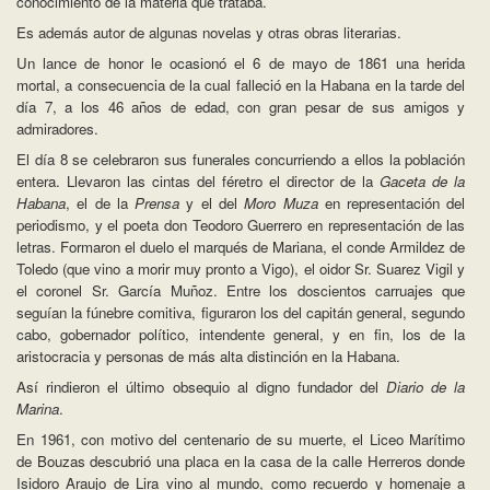
conocimiento de la materia que trataba.
Es además autor de algunas novelas y otras obras literarias.
Un lance de honor le ocasionó el 6 de mayo de 1861 una herida
mortal, a consecuencia de la cual falleció en la Habana en la tarde del
día 7, a los 46 años de edad, con gran pesar de sus amigos y
admiradores.
El día 8 se celebraron sus funerales concurriendo a ellos la población
entera. Llevaron las cintas del féretro el director de la
Gaceta de la
Habana
, el de la
Prensa
y el del
Moro Muza
en representación del
periodismo, y el poeta don Teodoro Guerrero en representación de las
letras. Formaron el duelo el marqués de Mariana, el conde Armildez de
Toledo (que vino a morir muy pronto a Vigo), el oidor Sr. Suarez Vigil y
el coronel Sr. García Muñoz. Entre los doscientos carruajes que
seguían la fúnebre comitiva, figuraron los del capitán general, segundo
cabo, gobernador político, intendente general, y en fin, los de la
aristocracia y personas de más alta distinción en la Habana.
Así rindieron el último obsequio al digno fundador del
Diario de la
Marina
.
En 1961, con motivo del centenario de su muerte, el Liceo Marítimo
de Bouzas descubrió una placa en la casa de la calle Herreros donde
Isidoro Araujo de Lira vino al mundo, como recuerdo y homenaje a