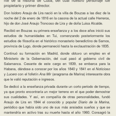
nte de la historia de Cuba, del cual nuestro personaje fue
propietario y primer director.
Don Isidoro Araujo de Lira nació en la villa de Bouzas a las diez de la
noche del 2 de enero de 1816 en la casona de la actual calle Herreros,
hijo de don José Araujo Troncoso de Lira y de doña Luisa Alcalde.
Recibió en Bouzas su primera enseñanza y a los doce años inició sus
estudios de humanidades en Tui, comenzando posteriormente los
estudios de filosofía en el histórico monasterio benedictino de Samos,
provincia de Lugo, donde permaneció hasta la exclaustración de 1835.
Continuó su formación en Madrid, donde obtuvo un empleo en el
Ministerio de la Gobernación, del cual pasó al gobierno civil de
Salamanca. Cesante de este cargo en 1839, se embarca para la
Habana, dándose a conocer por los años 1840 y 1841 en el
Noticioso
y
Lucero
con el folletín
Ana Mir
(anagrama de Marina) interesante obra
que le valió reputación e ingresos.
Se dedicó a la enseñanza privada durante un corto periodo de tiempo,
ya que pronto encontraría un mejor terreno en el que poder demostrar
sus cualidades. Y así, en compañía de otras personalidades, fundó
Araujo de Lira en 1844 el conocido y popular
Diario de la Marina
,
periódico que había sido uno de sus más ansiados sueños y que se
mantendría en activo tras su muerte hasta el año 1960. Consagró la