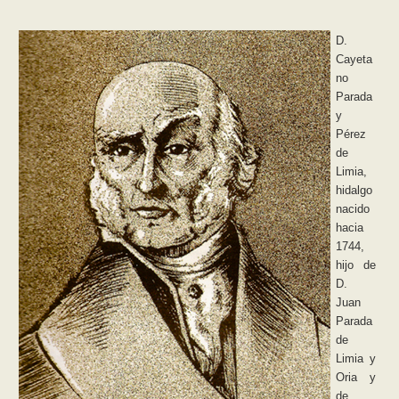
D.
Cayeta
no
Parada
y
Pérez
de
Limia,
hidalgo
nacido
hacia
1744,
hijo de
D.
Juan
Parada
de
Limia y
Oria y
de