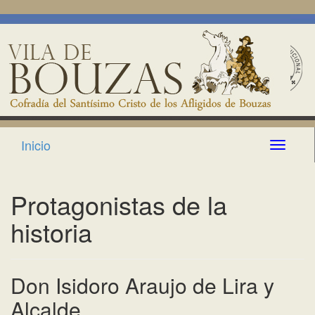
Inicio
T
o
g
g
Protagonistas de la
l
e
historia
n
a
v
i
Don Isidoro Araujo de Lira y
g
Alcalde
a