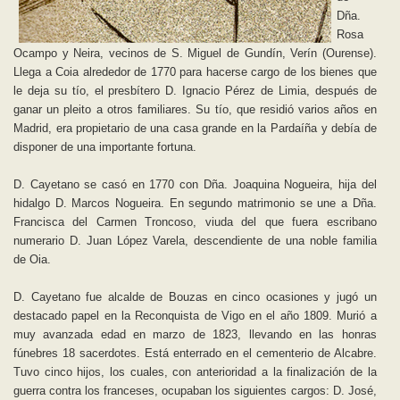
Dña.
Rosa
Ocampo y Neira, vecinos de S. Miguel de Gundín, Verín (Ourense).
Llega a Coia alrededor de 1770 para hacerse cargo de los bienes que
le deja su tío, el presbítero D. Ignacio Pérez de Limia, después de
ganar un pleito a otros familiares. Su tío, que residió varios años en
Madrid, era propietario de una casa grande en la Pardaíña y debía de
disponer de una importante fortuna.
D. Cayetano se casó en 1770 con Dña. Joaquina Nogueira, hija del
hidalgo D. Marcos Nogueira. En segundo matrimonio se une a Dña.
Francisca del Carmen Troncoso, viuda del que fuera escribano
numerario D. Juan López Varela, descendiente de una noble familia
de Oia.
D. Cayetano fue alcalde de Bouzas en cinco ocasiones y jugó un
destacado papel en la Reconquista de Vigo en el año 1809. Murió a
muy avanzada edad en marzo de 1823, llevando en las honras
fúnebres 18 sacerdotes. Está enterrado en el cementerio de Alcabre.
Tuvo cinco hijos, los cuales, con anterioridad a la finalización de la
guerra contra los franceses, ocupaban los siguientes cargos: D. José,