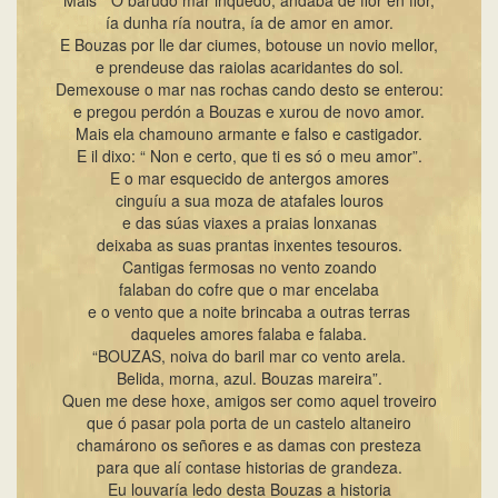
Mais “ O barudo mar inquedo, andaba de flor en flor,
ía dunha ría noutra, ía de amor en amor.
E Bouzas por lle dar ciumes, botouse un novio mellor,
e prendeuse das raiolas acaridantes do sol.
Demexouse o mar nas rochas cando desto se enterou:
e pregou perdón a Bouzas e xurou de novo amor.
Mais ela chamouno armante e falso e castigador.
E il dixo: “ Non e certo, que ti es só o meu amor”.
E o mar esquecido de antergos amores
cinguíu a sua moza de atafales louros
e das súas viaxes a praias lonxanas
deixaba as suas prantas inxentes tesouros.
Cantigas fermosas no vento zoando
falaban do cofre que o mar encelaba
e o vento que a noite brincaba a outras terras
daqueles amores falaba e falaba.
“BOUZAS, noiva do baril mar co vento arela.
Belida, morna, azul. Bouzas mareira”.
Quen me dese hoxe, amigos ser como aquel troveiro
que ó pasar pola porta de un castelo altaneiro
chamárono os señores e as damas con presteza
para que alí contase historias de grandeza.
Eu louvaría ledo desta Bouzas a historia