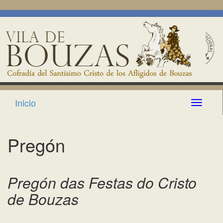
Inicio
T
o
g
g
Pregón
l
e
n
a
Pregón das Festas do Cristo
v
de Bouzas
i
g
a