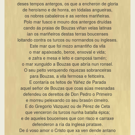
deses tempos antergos, os que a encheron de gloria
de heroísmo e de honra, en tódalas angueiras,
os nobres cabaleiros e as xentes mariñeiras.
Polo mar fusco e mouro dos antergos druídas
cando ás praias de Bouzas viñan velas latinas
ían os mariñeiros destas terras boucenses
loitando contra os turcos ou normandos ou ingleses.
Este mar que foi mozo amantiño da vila
o mar apaixoado, berce, enxoval e vida;
e zafra e mesa e leito e camposá tamén;
o mar xunguido a Bouzas que abría nun ronsel.
O seu peito verquendo riquezas sobranceiras
para Bouzas, a vila fermosa e feiticeira.
E contaría os feitos de Yáñez de Parada
aquel señor de Bouzas que coas súas mesnadas
defendeu os dereitos de Don Pedro o Primeiro
e morreu pelexando co seu brasón cimeiro.
E do Gregorio Vázquez ou de Pérez de Ceta
que venceron ós turcos nunha batalla épica;
e de aqueles boucenses que con risco e carraxe
defenderon a ría da inglesa pirataxe.
De ó voso amor o Cristo que xa ven dende antano