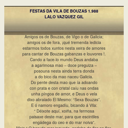
t
i
FESTAS DA VILA DE BOUZAS 1.988
o
LALO VAZQUEZ GIL
n
Amigos os de Bouzas, de Vigo o de Galicia;
amigos os de fora, ¡qué tremenda ledicia
estarmos todos xuntos nesta xeira de amores
para cantar de Bouzas gabanzas e louvores !.
Cando a face-lo mundo Deus andaba
a agarimosa mao – doce preguiza –
posouna nesta ainda terra donda
a do bico da mao naceu Galicia.
Do pente desta mao que ía adoando
con prata e con cristal caíu nas ondas
unha píngoa de amor, e Deus o vela
dixo abraiado El Mesmo: “Sexa Bouzas”.
E ó namoro engadíu, bicando á Vila:
“ Déixote aquí, xoiña, na fermosa
paisaxe deste mar, para que escintiles
engádega do ceo e do mar noiva”.