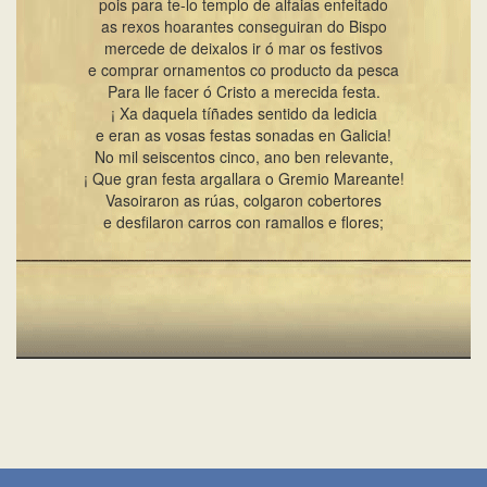
pois para te-lo templo de alfaias enfeitado
as rexos hoarantes conseguiran do Bispo
mercede de deixalos ir ó mar os festivos
e comprar ornamentos co producto da pesca
Para lle facer ó Cristo a merecida festa.
¡ Xa daquela tíñades sentido da ledicia
e eran as vosas festas sonadas en Galicia!
No mil seiscentos cinco, ano ben relevante,
¡ Que gran festa argallara o Gremio Mareante!
Vasoiraron as rúas, colgaron cobertores
e desfilaron carros con ramallos e flores;