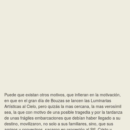
t
i
o
n
Puede que existan otros motivos, que infieran en la motivación,
en que en el gran día de Bouzas se lancen las Luminarias
Artísticas al Cielo, pero quizás la mas cercana, la mas verosímil
sea, la que con motivo de una posible tragedia y por la tardanza
de unas frágiles embarcaciones que debían haber llegado a su
destino, movilizaron, no solo a sus familiares, sino, que sus
amigos y convecinos, sacaron en procesión al Stº. Cristo y