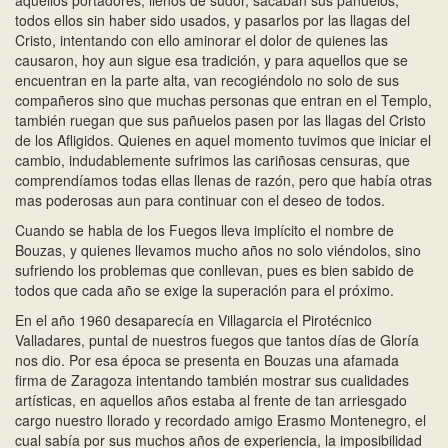
aquellos portadores, llenos de sudor, sacaban sus pañuelos,
todos ellos sin haber sido usados, y pasarlos por las llagas del
Cristo, intentando con ello aminorar el dolor de quienes las
causaron, hoy aun sigue esa tradición, y para aquellos que se
encuentran en la parte alta, van recogiéndolo no solo de sus
compañeros sino que muchas personas que entran en el Templo,
también ruegan que sus pañuelos pasen por las llagas del Cristo
de los Afligidos. Quienes en aquel momento tuvimos que iniciar el
cambio, indudablemente sufrimos las cariñosas censuras, que
comprendíamos todas ellas llenas de razón, pero que había otras
mas poderosas aun para continuar con el deseo de todos.
Cuando se habla de los Fuegos lleva implícito el nombre de
Bouzas, y quienes llevamos mucho años no solo viéndolos, sino
sufriendo los problemas que conllevan, pues es bien sabido de
todos que cada año se exige la superación para el próximo.
En el año 1960 desaparecía en Villagarcia el Pirotécnico
Valladares, puntal de nuestros fuegos que tantos días de Gloría
nos dio. Por esa época se presenta en Bouzas una afamada
firma de Zaragoza intentando también mostrar sus cualidades
artísticas, en aquellos años estaba al frente de tan arriesgado
cargo nuestro llorado y recordado amigo Erasmo Montenegro, el
cual sabía por sus muchos años de experiencia, la imposibilidad