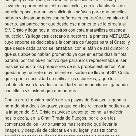
llevándolo por nuestras estrechas calles, con las luminarias de
aquella época, darían las suficientes señales para que aquellos
pobres y desamparados compañeros encontrarán el camino del
puerto, así parece ser que desde ese momento se le ofrecía al
Stº. Cristo y llega hoy a nosotros con esta maravillosa cascada
multicolor. Ya llega casi cercano a nosotros la primera MERLUZA
cuyo importe se dedicaba a la compra de fuegos para el Cristo, y
que desde cada barco se lanzaban, con el afán de así cumplir lo
que sus abuelos habían prometido ya que en estos días la flota
paraba, por tan buen motivo que para ellos representaba el ser
mas cercanos a los prepulsores de sus propios esfuerzos. Aun
queda muy reciente muy reciente el sorteo de llevar al Stº. Cristo,
quizá por la necesidad de unificar los esfuerzos, y que los
cohetes fuesen lanzados en unidad y no en porciones, ganando
con ello la vistosidad que aun perdura.
Con la gran transformación de las playas de Bouzas, llegaba la
hora de otra decisión grave ya que con los rellenos impedían que
la imagen del Stº. Cristo estuviese presente, como la tradición
nos lo decía, en la Gran Tirada de Fuegos, por ello en los
comienzos de los 70 no tuvimos mas remedio que llevar la
Imagen, y después de colocarla en su lugar, y asistir como