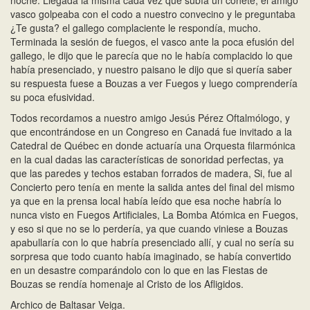
noche. Llegada la misma cada vez que subía un cohete, el amigo
vasco golpeaba con el codo a nuestro convecino y le preguntaba
¿Te gusta? el gallego complaciente le respondía, mucho.
Terminada la sesión de fuegos, el vasco ante la poca efusión del
gallego, le dijo que le parecía que no le había complacido lo que
había presenciado, y nuestro paisano le dijo que si quería saber
su respuesta fuese a Bouzas a ver Fuegos y luego comprendería
su poca efusividad.
Todos recordamos a nuestro amigo Jesús Pérez Oftalmólogo, y
que encontrándose en un Congreso en Canadá fue invitado a la
Catedral de Québec en donde actuaría una Orquesta filarmónica
en la cual dadas las características de sonoridad perfectas, ya
que las paredes y techos estaban forrados de madera, Si, fue al
Concierto pero tenía en mente la salida antes del final del mismo
ya que en la prensa local había leído que esa noche habría lo
nunca visto en Fuegos Artificiales, La Bomba Atómica en Fuegos,
y eso si que no se lo perdería, ya que cuando viniese a Bouzas
apabullaría con lo que habría presenciado allí, y cual no sería su
sorpresa que todo cuanto había imaginado, se había convertido
en un desastre comparándolo con lo que en las Fiestas de
Bouzas se rendía homenaje al Cristo de los Afligidos.
Archico de Baltasar Veiga.