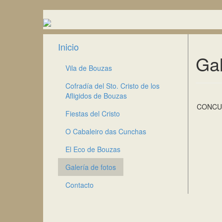
Inicio
Gal
Vila de Bouzas
Cofradía del Sto. Cristo de los
Afligidos de Bouzas
CONCUR
Fiestas del Cristo
O Cabaleiro das Cunchas
El Eco de Bouzas
Galería de fotos
Contacto